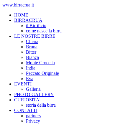
www.birracrua.it
HOME
BIRRACRUA
il Birrificio
come nasce la birra
LE NOSTRE BIRRE
Chiara
Bruna
Bitter
Bianca
Monte Crocetta
India
Peccato Originale
Eva
EVENTI
Galleria
PHOTO GALLERY
CURIOSITA'
storia della birra
CONTATTI
partners
Privacy