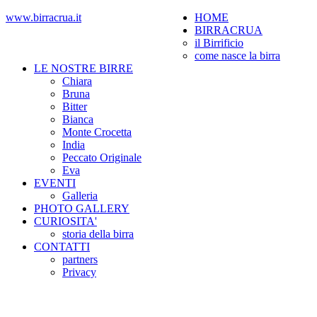
www.birracrua.it
HOME
BIRRACRUA
il Birrificio
come nasce la birra
LE NOSTRE BIRRE
Chiara
Bruna
Bitter
Bianca
Monte Crocetta
India
Peccato Originale
Eva
EVENTI
Galleria
PHOTO GALLERY
CURIOSITA'
storia della birra
CONTATTI
partners
Privacy