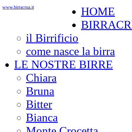
www.birracrua.it
HOME
BIRRAC
il Birrificio
come nasce la birra
LE NOSTRE BIRRE
Chiara
Bruna
Bitter
Bianca
Monte Crocetta